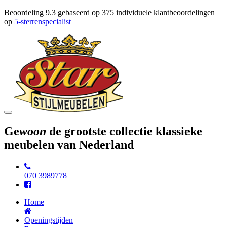
Beoordeling
9.3
gebaseerd op
375
individuele klantbeoordelingen
op
5-sterrenspecialist
Toggle
navigation
Ge
woon
de grootste collectie klassieke
meubelen van Nederland
070 3989778
Home
Openingstijden