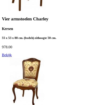
Vier armstoelen Charley
Kersen
55 x 53 x 88 cm. (bxdxh) zithoogte 50 cm.
978.00
Bekijk