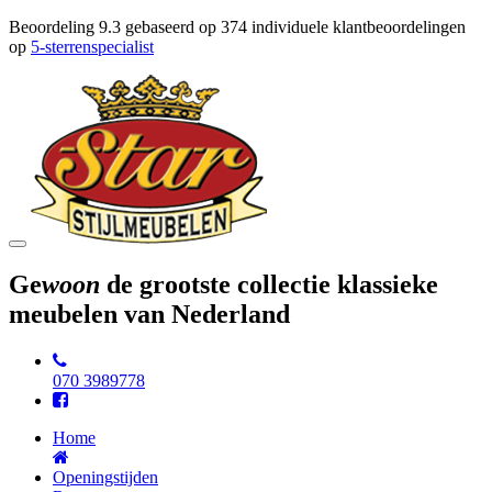
Beoordeling
9.3
gebaseerd op
374
individuele klantbeoordelingen
op
5-sterrenspecialist
Toggle
navigation
Ge
woon
de grootste collectie klassieke
meubelen van Nederland
070 3989778
Home
Openingstijden