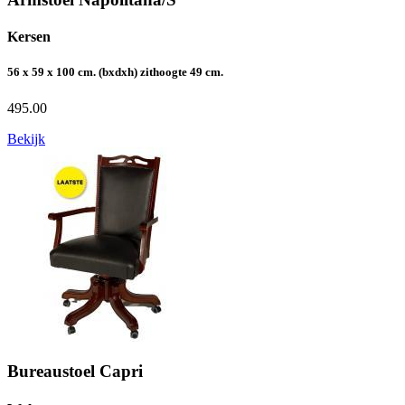
Kersen
56 x 59 x 100 cm. (bxdxh) zithoogte 49 cm.
495.00
Bekijk
Bureaustoel Capri