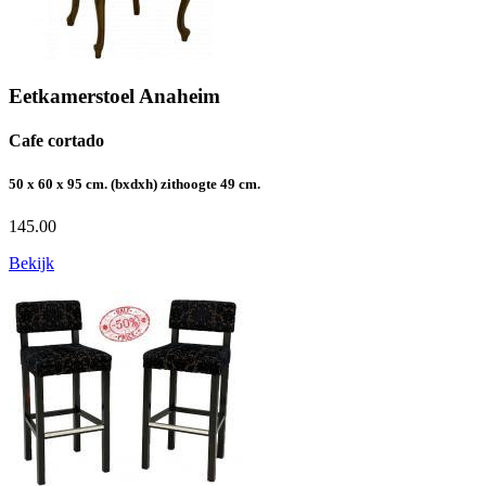
Eetkamerstoel Anaheim
Cafe cortado
50 x 60 x 95 cm. (bxdxh) zithoogte 49 cm.
145.00
Bekijk