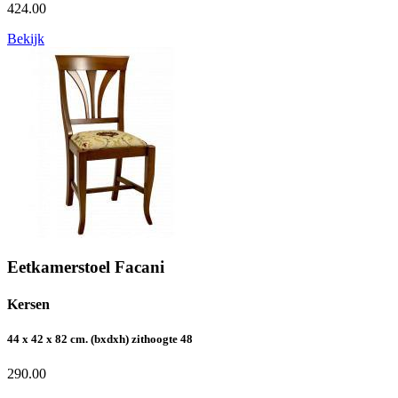
424.00
Bekijk
Eetkamerstoel Facani
Kersen
44 x 42 x 82 cm. (bxdxh) zithoogte 48
290.00