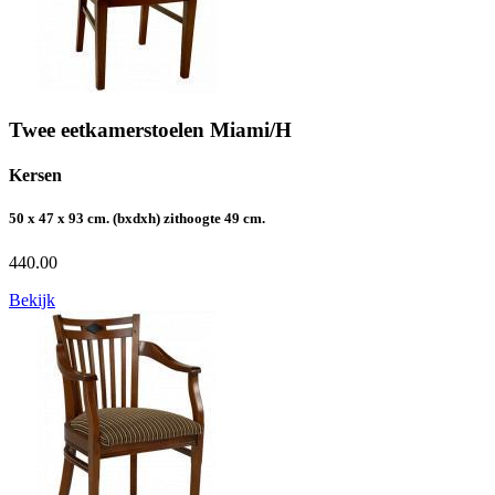
Twee eetkamerstoelen Miami/H
Kersen
50 x 47 x 93 cm. (bxdxh) zithoogte 49 cm.
440.00
Bekijk