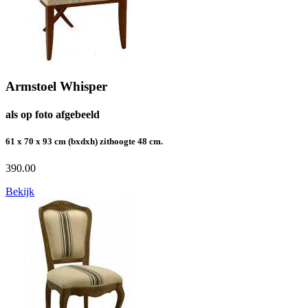
Armstoel Whisper
als op foto afgebeeld
61 x 70 x 93 cm (bxdxh) zithoogte 48 cm.
390.00
Bekijk