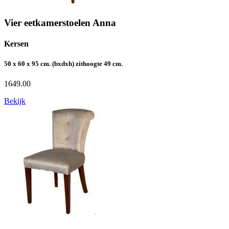
Vier eetkamerstoelen Anna
Kersen
50 x 60 x 95 cm. (bxdxh) zithoogte 49 cm.
1649.00
Bekijk