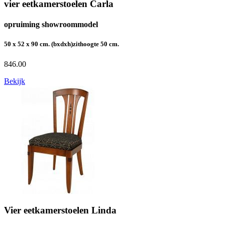
vier eetkamerstoelen Carla
opruiming showroommodel
50 x 52 x 90 cm. (bxdxh)zithoogte 50 cm.
846.00
Bekijk
Vier eetkamerstoelen Linda