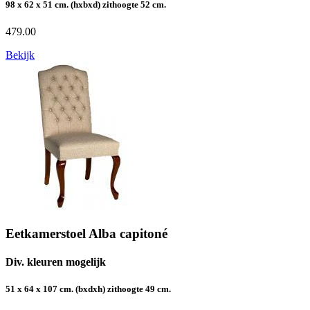
98 x 62 x 51 cm. (hxbxd) zithoogte 52 cm.
479.00
Bekijk
Eetkamerstoel Alba capitoné
Div. kleuren mogelijk
51 x 64 x 107 cm. (bxdxh) zithoogte 49 cm.