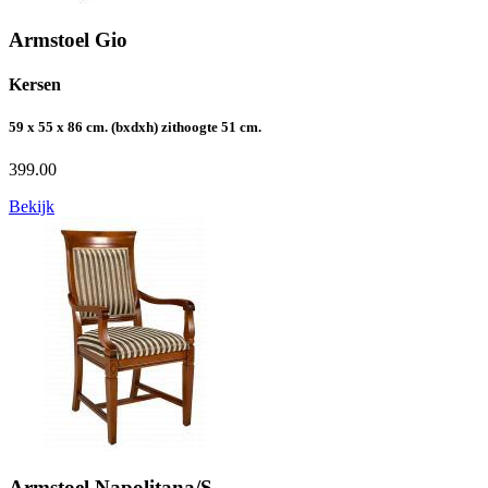
Armstoel Gio
Kersen
59 x 55 x 86 cm. (bxdxh) zithoogte 51 cm.
399.00
Bekijk
Armstoel Napolitana/S