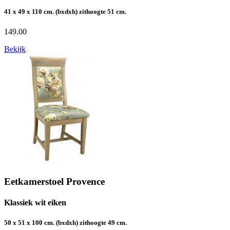
41 x 49 x 110 cm. (bxdxh) zithoogte 51 cm.
149.00
Bekijk
Eetkamerstoel Provence
Klassiek wit eiken
50 x 51 x 100 cm. (bxdxh) zithoogte 49 cm.