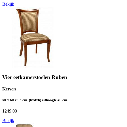
Bekijk
Vier eetkamerstoelen Ruben
Kersen
50 x 60 x 95 cm. (bxdxh) zithoogte 49 cm.
1249.00
Bekijk