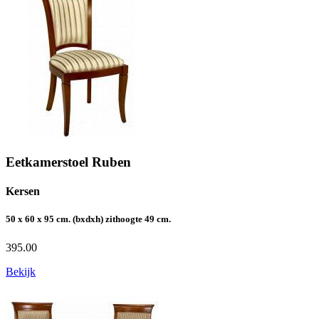
Eetkamerstoel Ruben
Kersen
50 x 60 x 95 cm. (bxdxh) zithoogte 49 cm.
395.00
Bekijk