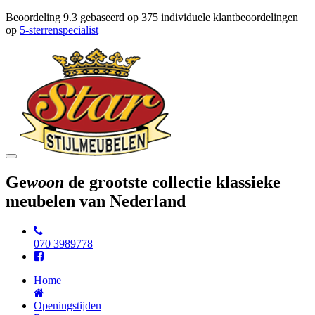
Beoordeling
9.3
gebaseerd op
375
individuele klantbeoordelingen
op
5-sterrenspecialist
Toggle
navigation
Ge
woon
de grootste collectie klassieke
meubelen van Nederland
070 3989778
Home
Openingstijden