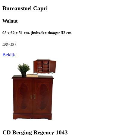
Bureaustoel Capri
Walnut
98 x 62 x 51 cm. (hxbxd) zithoogte 52 cm.
499.00
Bekijk
CD Berging Regency 1043