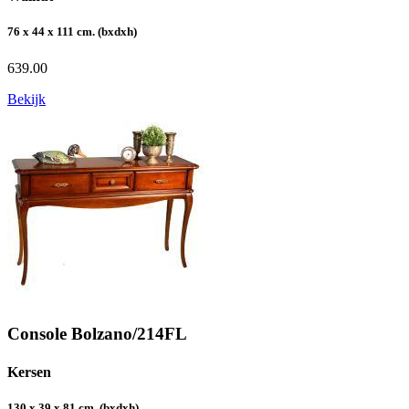
76 x 44 x 111 cm. (bxdxh)
639.00
Bekijk
Console Bolzano/214FL
Kersen
130 x 39 x 81 cm. (bxdxh)