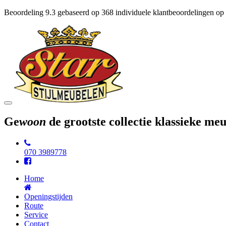
Beoordeling
9.3
gebaseerd op
368
individuele klantbeoordelingen op
Toggle
navigation
Ge
woon
de grootste collectie klassieke m
070 3989778
Home
Openingstijden
Route
Service
Contact