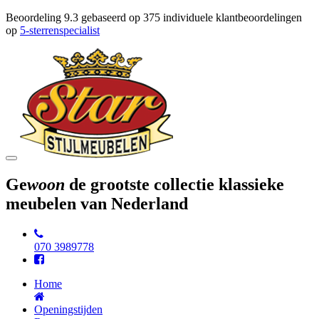
Beoordeling
9.3
gebaseerd op
375
individuele klantbeoordelingen
op
5-sterrenspecialist
Toggle
navigation
Ge
woon
de grootste collectie klassieke
meubelen van Nederland
070 3989778
Home
Openingstijden