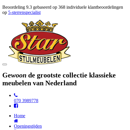
Beoordeling
9.3
gebaseerd op
368
individuele klantbeoordelingen
op
5-sterrenspecialist
Toggle
navigation
Ge
woon
de grootste collectie klassieke
meubelen van Nederland
070 3989778
Home
Openingstijden