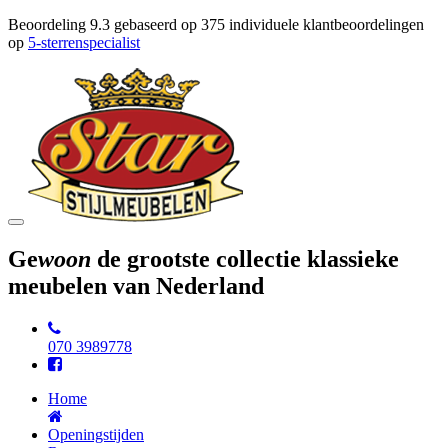
Beoordeling
9.3
gebaseerd op
375
individuele klantbeoordelingen
op
5-sterrenspecialist
Toggle
navigation
Ge
woon
de grootste collectie klassieke
meubelen van Nederland
070 3989778
Home
Openingstijden