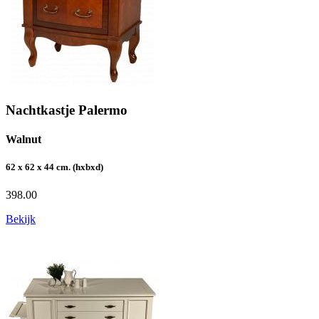
Nachtkastje Palermo
Walnut
62 x 62 x 44 cm. (hxbxd)
398.00
Bekijk