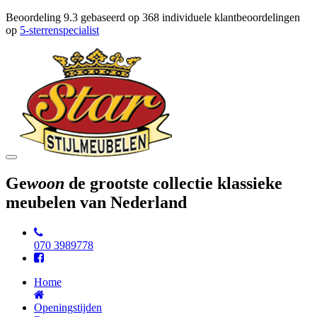
Beoordeling
9.3
gebaseerd op
368
individuele klantbeoordelingen
op
5-sterrenspecialist
Toggle
navigation
Ge
woon
de grootste collectie klassieke
meubelen van Nederland
070 3989778
Home
Openingstijden