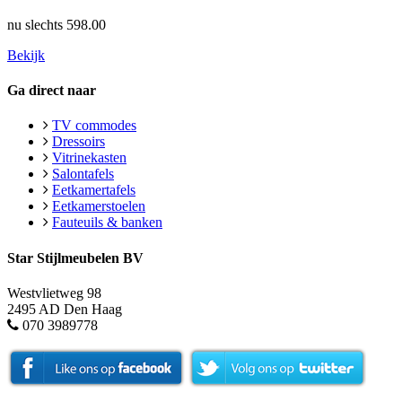
nu slechts
598.00
Bekijk
Ga direct naar
TV commodes
Dressoirs
Vitrinekasten
Salontafels
Eetkamertafels
Eetkamerstoelen
Fauteuils & banken
Star Stijlmeubelen BV
Westvlietweg 98
2495 AD Den Haag
070 3989778