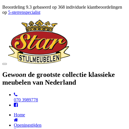
Beoordeling
9.3
gebaseerd op
368
individuele klantbeoordelingen
op
5-sterrenspecialist
Toggle
navigation
Ge
woon
de grootste collectie klassieke
meubelen van Nederland
070 3989778
Home
Openingstijden