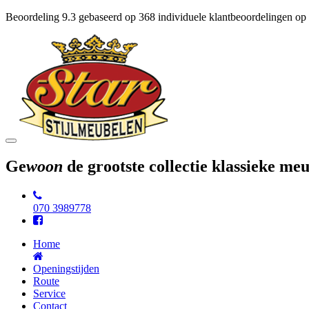
Beoordeling
9.3
gebaseerd op
368
individuele klantbeoordelingen op
Toggle
navigation
Ge
woon
de grootste collectie klassieke m
070 3989778
Home
Openingstijden
Route
Service
Contact