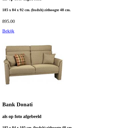
185 x 84 x 92 cm. (bxdxh) zithoogte 48 cm.
895.00
Bekijk
Bank Donati
als op foto afgebeeld
185 x 84 x 105 cm. (bxdxh) zithoogte 48 cm.