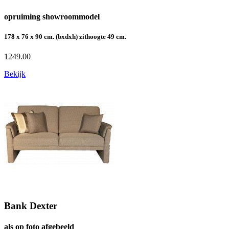
opruiming showroommodel
178 x 76 x 90 cm. (bxdxh) zithoogte 49 cm.
1249.00
Bekijk
Bank Dexter
als op foto afgebeeld