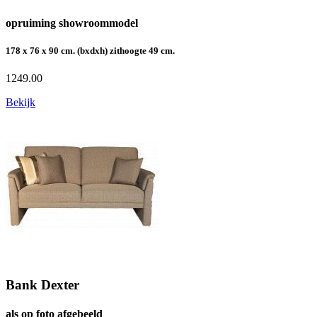
opruiming showroommodel
178 x 76 x 90 cm. (bxdxh) zithoogte 49 cm.
1249.00
Bekijk
Bank Dexter
als op foto afgebeeld