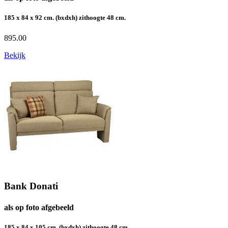
185 x 84 x 92 cm. (bxdxh) zithoogte 48 cm.
895.00
Bekijk
Bank Donati
als op foto afgebeeld
185 x 84 x 105 cm. (bxdxh) zithoogte 48 cm.