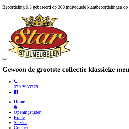
Beoordeling
9.3
gebaseerd op
368
individuele klantbeoordelingen op
Toggle
navigation
Ge
woon
de grootste collectie klassieke m
070 3989778
Home
Openingstijden
Route
Service
Contact