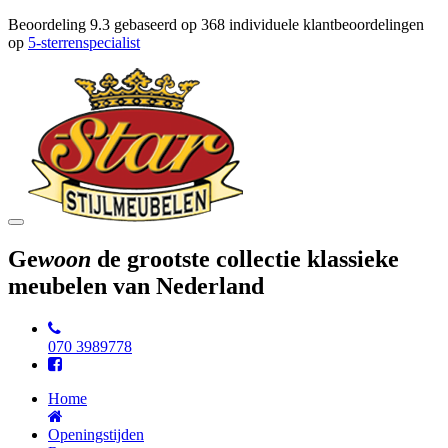
Beoordeling
9.3
gebaseerd op
368
individuele klantbeoordelingen
op
5-sterrenspecialist
Toggle
navigation
Ge
woon
de grootste collectie klassieke
meubelen van Nederland
070 3989778
Home
Openingstijden