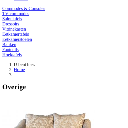
Commodes & Consoles
TV commodes
Salontafels
Dressoirs
Vitrinekasten
Eetkamertafels
Eetkamerstoelen
Banken
Fauteuils
Hoektafels
U bent hier:
Home
Overige