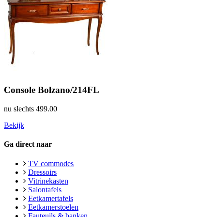
Console Bolzano/214FL
nu slechts
499.00
Bekijk
Ga direct naar
TV commodes
Dressoirs
Vitrinekasten
Salontafels
Eetkamertafels
Eetkamerstoelen
Fauteuils & banken