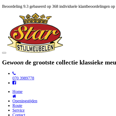
Beoordeling
9.3
gebaseerd op
368
individuele klantbeoordelingen op
Toggle
navigation
Ge
woon
de grootste collectie klassieke m
070 3989778
Home
Openingstijden
Route
Service
Contact