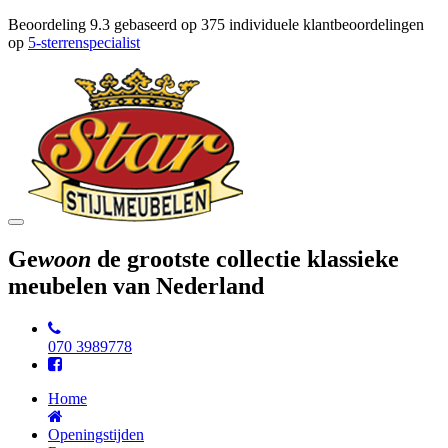
Beoordeling
9.3
gebaseerd op
375
individuele klantbeoordelingen
op
5-sterrenspecialist
Toggle
navigation
Ge
woon
de grootste collectie klassieke
meubelen van Nederland
070 3989778
Home
Openingstijden