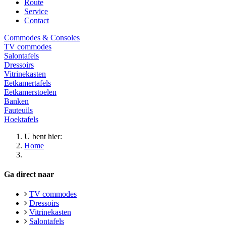
Route
Service
Contact
Commodes & Consoles
TV commodes
Salontafels
Dressoirs
Vitrinekasten
Eetkamertafels
Eetkamerstoelen
Banken
Fauteuils
Hoektafels
U bent hier:
Home
Ga direct naar
TV commodes
Dressoirs
Vitrinekasten
Salontafels