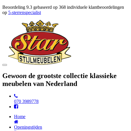
Beoordeling
9.3
gebaseerd op
368
individuele klantbeoordelingen
op
5-sterrenspecialist
Toggle
navigation
Ge
woon
de grootste collectie klassieke
meubelen van Nederland
070 3989778
Home
Openingstijden