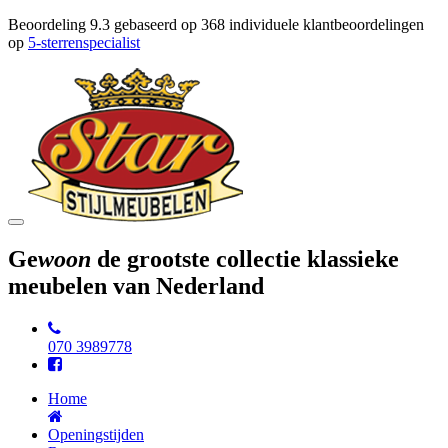
Beoordeling
9.3
gebaseerd op
368
individuele klantbeoordelingen
op
5-sterrenspecialist
Toggle
navigation
Ge
woon
de grootste collectie klassieke
meubelen van Nederland
070 3989778
Home
Openingstijden